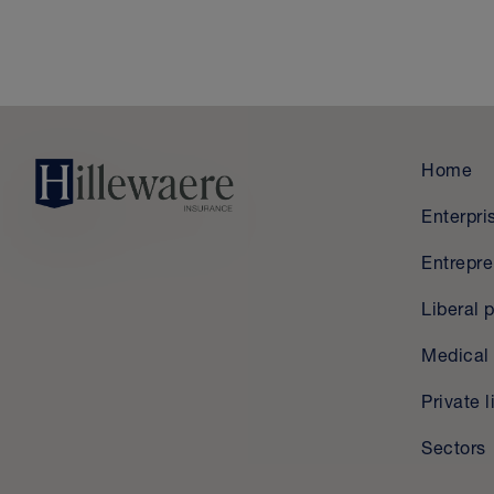
Home
Enterpri
Entrepr
Liberal 
Medical 
Private l
Sectors