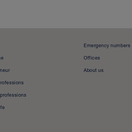
Emergency numbers
se
Offices
eneur
About us
professions
professions
ife