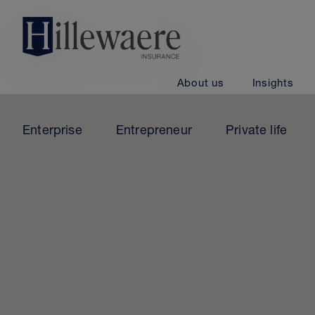
Go
directly
to
the
contents
About us
Insights
of
this
Enterprise
Entrepreneur
Private life
website