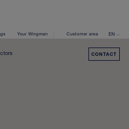
ngs
Your Wingman
Customer area
EN
NL
ctors
CONTACT
FR